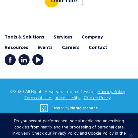
Load more
Tools & Solutions
Services
Company
Resources
Events
Careers
Contact
©2020 All Rights Reserved. matrix DevOps.
Privacy Policy
Terms of Use
Accessibility
Cookie Policy
Created by
Namelesspace
Do you accept performance, social media and advertising
cookies from matrix and the processing of personal data
involved? Check our Privacy Policy and Cookie Policy in the